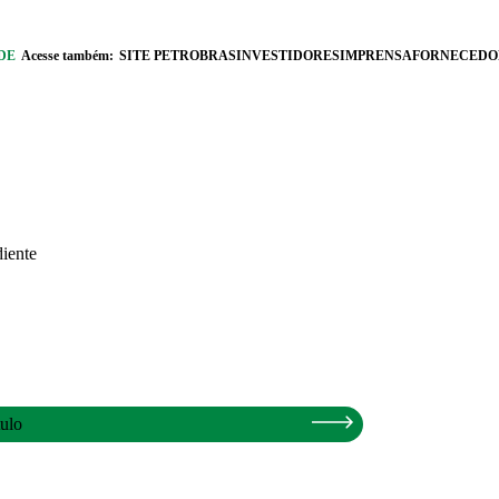
DE
Acesse também:
SITE PETROBRAS
INVESTIDORES
IMPRENSA
FORNECEDO
iente
ulo