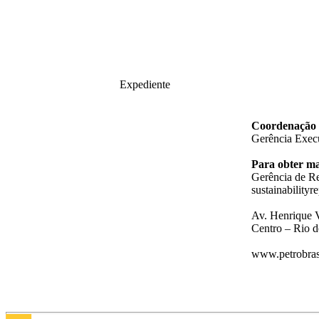
Expediente
Coordenação g
Gerência Execu
Para obter ma
Gerência de Re
sustainability
Av. Henrique V
Centro – Rio d
www.petrobras